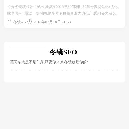
今天冬镜就和新手站长谈谈在2018年如何利用熊掌号做网站seo优化。
熊掌号seo 最近一段时间,熊掌号项目被百度大力推广,受到各大站长跟
随,但是在很多站长心中都一直迷茫...
冬镜seo
2018年07月18日 21:53
冬镜SEO
莫问冬镜是不是单身,只要你来撩,冬镜就是你的!