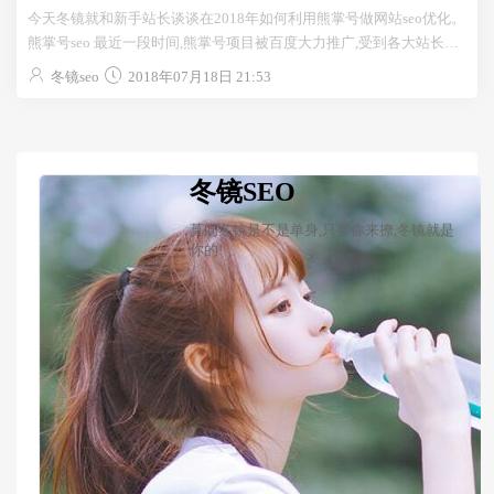
今天冬镜就和新手站长谈谈在2018年如何利用熊掌号做网站seo优化。
熊掌号seo 最近一段时间,熊掌号项目被百度大力推广,受到各大站长跟
随,但是在很多站长心中都一直迷茫...
冬镜seo
2018年07月18日 21:53
冬镜SEO
莫问冬镜是不是单身,只要你来撩,冬镜就是
你的!